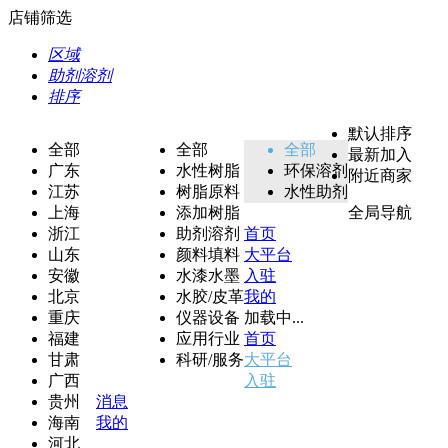
店铺筛选
区域
助剂溶剂
排序
默认排序
全部
全部
全部
最新加入
广东
水性树脂
环保溶剂
附近商家
江苏
树脂原料
水性助剂
上海
添加树脂
全局导航
浙江
助剂溶剂
首页
山东
颜料填料
大平台
安徽
水漆水墨
入驻
北京
水胶/皮革
我的
重庆
仪器设备
加载中...
福建
应用行业
首页
甘肃
科研/服务
大平台
广西
入驻
贵州
消息
海南
我的
河北