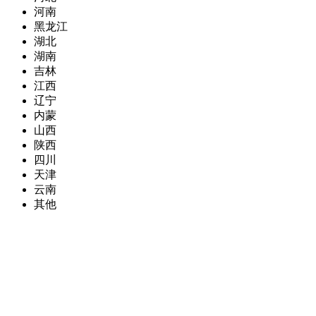
河南
黑龙江
湖北
湖南
吉林
江西
辽宁
内蒙
山西
陕西
四川
天津
云南
其他