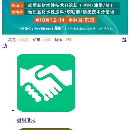
浏览:
333万
发布:
2551
商家:
293
帮
助
树脂供求